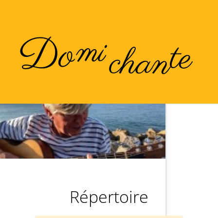
Do
mi
te
chan
Répertoire