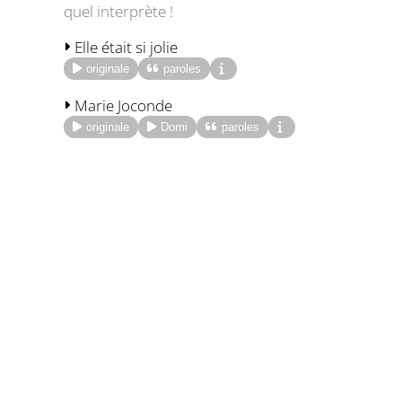
quel interprète !
Elle était si jolie
originale
paroles
Marie Joconde
originale
Domi
paroles